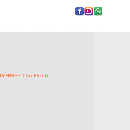
OT WHEELS
MATCHBOX
DIORAMAS
Más...
VERSE - The Flash