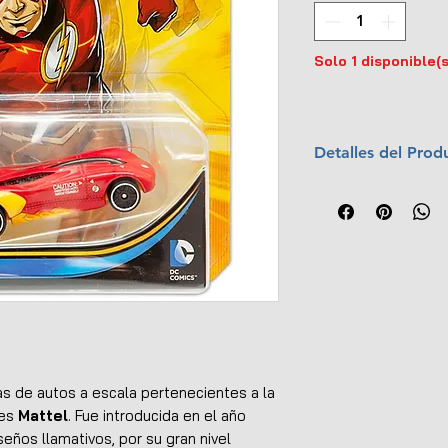
Solo 1 disponible(s
Detalles del Prod
Marca:
Mattel
Escala:
1:64
Material:
Metal y
Colección:
DC Co
Año:
2015
UPC:
746775188
s de autos a escala pertenecientes a la
tes
Mattel
. Fue introducida en el año
seños llamativos, por su gran nivel