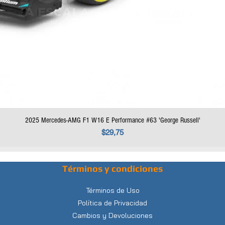
2025 Mercedes-AMG F1 W16 E Performance #63 'George Russell'
Precio
$29,75
Términos y condiciones
Términos de Uso
Política de Privacidad
Cambios y Devoluciones