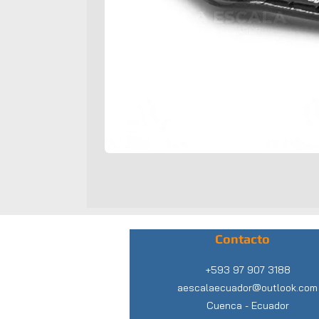
Contacto
+593 97 907 3188
aescalaecuador@outlook.com
Cuenca -
Ecuador