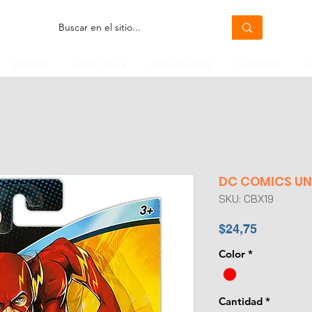
MOTOS
CABEZALES
MAQUINARIA
TANQUES
H
DC COMICS UNI
SKU: CBX19
Precio
$24,75
Color
*
Cantidad
*