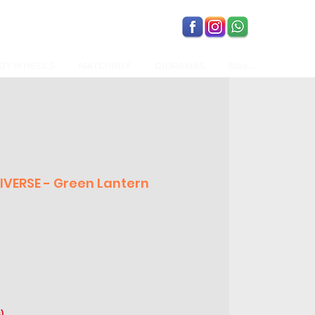
OT WHEELS
MATCHBOX
DIORAMAS
Más...
VERSE - Green Lantern
)