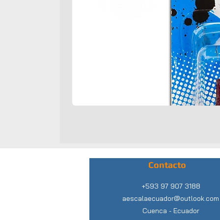
Contacto
+593 97 907 3188
aescalaecuador@outlook.com
Cuenca -
Ecuador