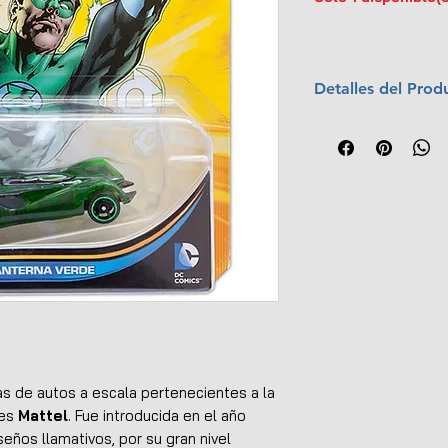
Detalles del Prod
Año:
2015
Colección:
DC Co
Escala:
1:64
s de autos a escala pertenecientes a la
tes
Mattel
. Fue introducida en el año
seños llamativos, por su gran nivel