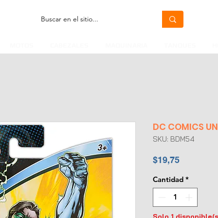
MOTOS
CABEZALES
MAQUINARIA
TANQUES
H
DC COMICS UNI
SKU: BDM54
Precio
$19,75
Cantidad
*
Solo 1 disponible(s