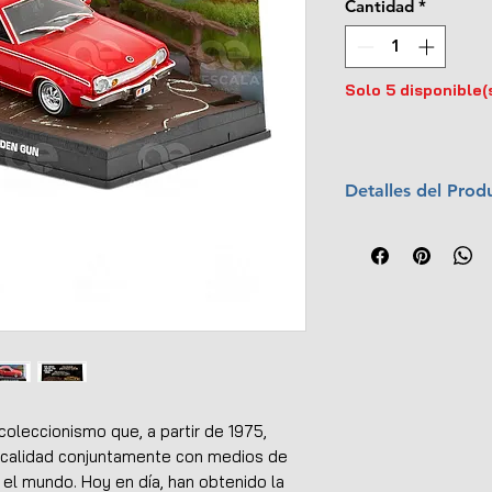
Cantidad
*
Solo 5 disponible(
Detalles del Prod
Marca:
Eaglemo
Escala:
1:43
Colección:
Jame
Material:
Metal c
Dim. auto (L x An
Dim. base (L x An
Interior y exterio
No tiene apertur
Diorama de exhib
oleccionismo que, a partir de 1975,
Caja protectora d
 calidad conjuntamente con medios de
Llantas de goma
el mundo. Hoy en día, han obtenido la
Empaque original