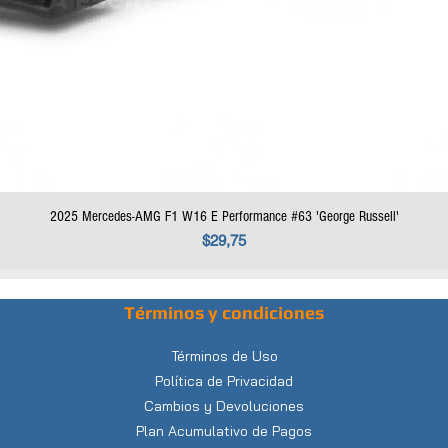
2025 Mercedes-AMG F1 W16 E Performance #63 'George Russell'
Precio
$29,75
Términos y condiciones
Términos de Uso
Política de Privacidad
Cambios y Devoluciones
Plan Acumulativo de Pagos