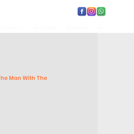
OT WHEELS
MATCHBOX
DIORAMAS
Más...
The Man With The
recio
de
ferta