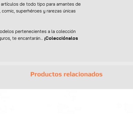
ir artículos de todo tipo para amantes de
UPC:
738553802
 comic, superhéroes y rarezas únicas
delos pertenecientes a la colección
uros, te encantarán...
¡Colecciónalos
Productos relacionados