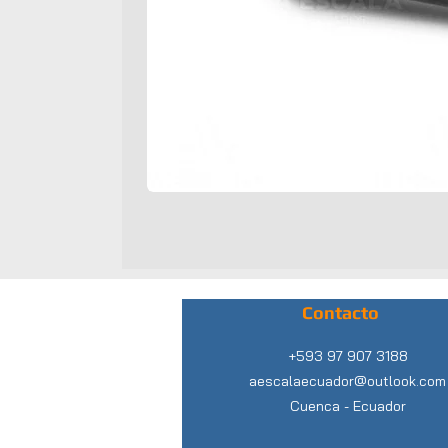
Contacto
+593 97 907 3188
aescalaecuador@outlook.com
Cuenca -
Ecuador