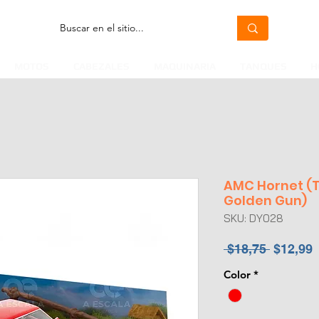
MOTOS
CABEZALES
MAQUINARIA
TANQUES
H
AMC Hornet (
Golden Gun)
SKU: DY028
Precio
P
 $18,75 
$12,99
Color
*
o