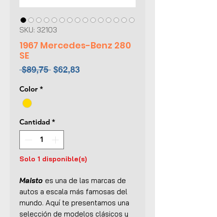
SKU: 32103
1967 Mercedes-Benz 280
SE
Precio
Precio
 $89,75 
$62,83
de
Color
*
oferta
Cantidad
*
Solo 1 disponible(s)
Maisto
es una de las marcas de
autos a escala más famosas del
mundo. Aquí te presentamos una
selección de modelos clásicos y