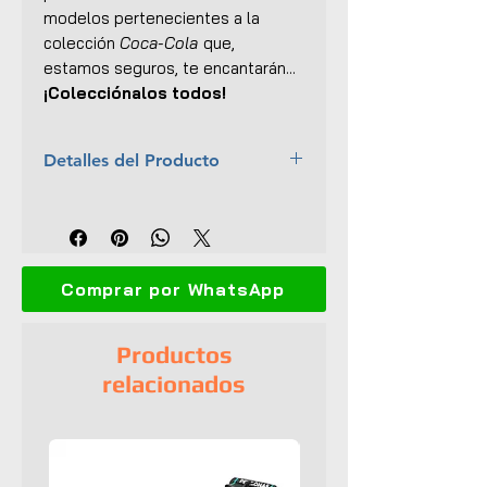
modelos pertenecientes a la
colección
Coca-Cola
que,
estamos seguros, te encantarán...
¡Colecciónalos todos!
Detalles del Producto
Marca:
M2 Machines
Escala:
1:64
Colección:
Coca-Cola (Release
A05)
Comprar por WhatsApp
Material:
Cuerpo y base de
metal
Dimensiones (L x An x Al):
7 x
Productos
3 x 4 cm
relacionados
Interior y exterior detallados
Llantas de goma
Base de exhibición
Caja protectora de acrílico
Empaque original tipo blister