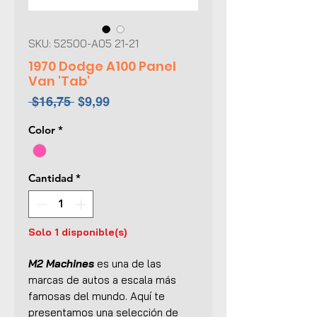
SKU: 52500-A05 21-21
1970 Dodge A100 Panel
Van 'Tab'
Precio
Precio
 $16,75 
$9,99
de
Color
*
oferta
Cantidad
*
Solo 1 disponible(s)
M2 Machines
es una de las
marcas de autos a escala más
famosas del mundo. Aquí te
presentamos una selección de