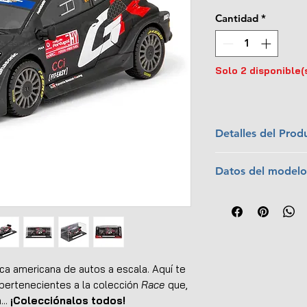
Cantidad
*
Solo 2 disponible(
Detalles del Prod
Marca:
Bburago
Datos del modelo
Escala:
1:43
Colección:
Race
Piloto:
Sébastien
Material:
Metal c
Copiloto:
Vincen
Dimensiones (L x
Equipo:
Toyota G
Interior y exterio
Temporada:
202
No tiene apertur
Carrera:
Rally Po
Llantas de goma
Posición:
Ganad
ca americana de autos a escala. Aquí te
Base de exhibició
ertenecientes a la colección
Race
que,
Caja protectora d
...
¡Colecciónalos todos!
Empaque original