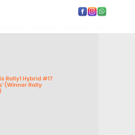
OT WHEELS
MATCHBOX
DIORAMAS
Más...
s Rally1 Hybrid #17
' (Winner Rally
)
recio
de
ferta