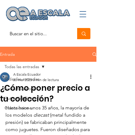
Entrada
Todas las entradas
A Escala Ecuador
Todas las entradas
20 mar 2025
3 min de lectura
¿Cómo poner precio a
Autos históricos
tu colección?
Autos del Cine y TV
Hasta hace unos 35 años, la mayoría de 
Coleccionismo
los modelos 
diecast
 (metal fundido a 
presión) se fabricaban principalmente 
como juguetes. Fueron diseñados para 