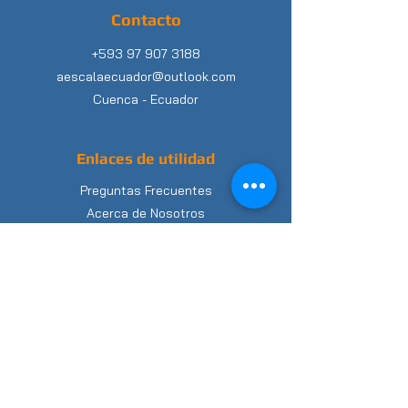
Contacto
+593 97 907 3188
aescalaecuador@outlook.com
Cuenca -
Ecuador
Enlaces de utilidad
Preguntas Frecuentes
Acerca de Nosotros
Blog
Términos y condiciones
Términos de Uso
Política de Privacidad
Cambios y Devoluciones
Plan Acumulativo de Pagos