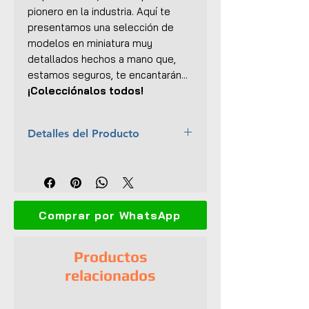
pionero en la industria. Aquí te
presentamos una selección de
modelos en miniatura muy
detallados hechos a mano que,
estamos seguros, te encantarán...
¡Colecciónalos todos!
Detalles del Producto
Marca:
Fender
Escala:
1:6
Material:
Madera, plástico y
metal
Comprar por WhatsApp
Dimensiones (L x An x Al):
14 x
6 x 11 cm
Malla frontal de metal
Productos
Recubrimiento tipo cuero
relacionados
Perillas, enchufes, botones
Altavoz detallado
Jaladera superior