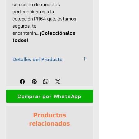
selección de modelos
pertenecientes a la
colección PR64 que, estamos
seguros, te
encantarán...
¡Colecciónalos
todos!
Detalles del Producto
Marca:
Pop Race
Escala:
1:64
Colección:
PR64
Material:
Cuerpo y base de
Comprar por WhatsApp
metal
Dimensiones (L x An x Al):
7 x
3 x 2 cm
Productos
No.:
104
relacionados
Interior y exterior detallados
Chasis y ruedas detalladas
Abre capó y maletero