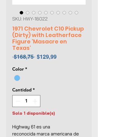
SKU: HWY-18022
1971 Chevrolet C10 Pickup
(Dirty) with Leatherface
Figure 'Masacre en
Texas'
Precio
Precio
 $168,75 
$129,99
de
Color
*
oferta
Cantidad
*
Solo 1 disponible(s)
Highway 61
es una
reconocida marca americana de