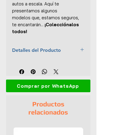
autos a escala. Aquí te
presentamos algunos
modelos que, estamos seguros,
te encantarán...
¡Colecciónalos
todos!
Detalles del Producto
Marca:
Highway 61
Escala:
1:18
Material:
Metal fundido con
piezas de plástico
Comprar por WhatsApp
Dimensiones (L x An x Al):
27 x
11 x 9 cm
Interior y exterior detallados
Productos
Abre puertas, capó y balde
relacionados
Dirección completa
Incluye figura de Leatherface
Llantas de goma
Empaque original