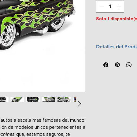
Solo 1 disponible(s
Detalles del Prod
Marca:
Maisto
Escala:
1:18
Colección:
Musc
Material:
Metal c
Dimensiones (L x
No tiene apertur
Exterior y motor 
Llantas de goma
Empaque original
UPC:
090159322
 autos a escala más famosas del mundo.
ión de modelos únicos pertenecientes a
achines
que, estamos seguros, te