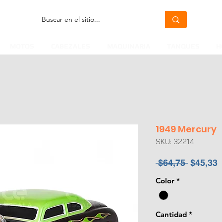
MOTOS
CABEZALES
MAQUINARIA
TANQUES
H
1949 Mercury
SKU: 32214
Precio
P
 $64,75 
$45,33
Color
*
o
Cantidad
*