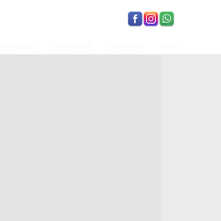
OT WHEELS
MATCHBOX
DIORAMAS
Más...
recio
de
ferta